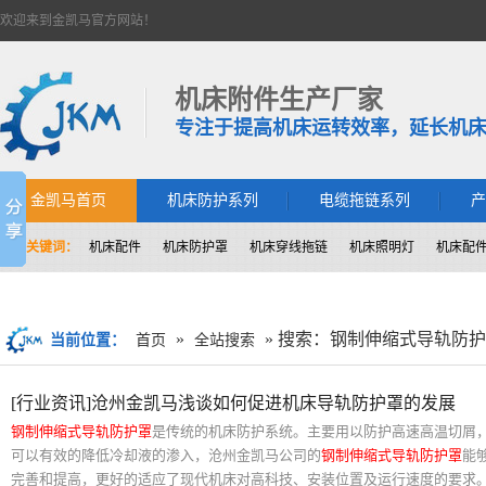
欢迎来到金凯马官方网站！
机床附件生产厂家
专注于提高机床运转效率，延长机
金凯马首页
机床防护系列
电缆拖链系列
产
热门关键词：
机床配件
机床防护罩
机床穿线拖链
机床照明灯
机床配
»
» 搜索：钢制伸缩式导轨防
当前位置：
首页
全站搜索
[行业资讯]沧州金凯马浅谈如何促进机床导轨防护罩的发展
钢制伸缩式导轨防护罩
是传统的机床防护系统。主要用以防护高速高温切屑
可以有效的降低冷却液的渗入，沧州金凯马公司的
钢制伸缩式导轨防护罩
能
完善和提高，更好的适应了现代机床对高科技、安装位置及运行速度的要求